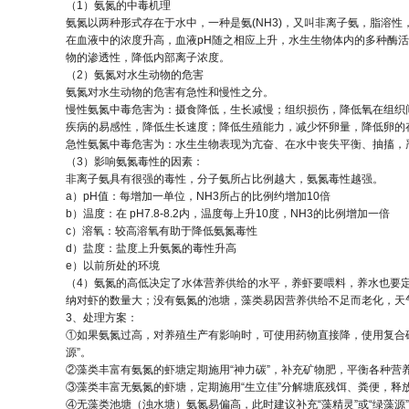
（1）氨氮的中毒机理
氨氮以两种形式存在于水中，一种是氨(NH3)，又叫非离子氨，脂溶性
在血液中的浓度升高，血液pH随之相应上升，水生生物体内的多种酶
物的渗透性，降低内部离子浓度。
（2）氨氮对水生动物的危害
氨氮对水生动物的危害有急性和慢性之分。
慢性氨氮中毒危害为：摄食降低，生长减慢；组织损伤，降低氧在组织
疾病的易感性，降低生长速度；降低生殖能力，减少怀卵量，降低卵的
急性氨氮中毒危害为：水生生物表现为亢奋、在水中丧失平衡、抽搐，
（3）影响氨氮毒性的因素：
非离子氨具有很强的毒性，分子氨所占比例越大，氨氮毒性越强。
a）pH值：每增加一单位，NH3所占的比例约增加10倍
b）温度：在 pH7.8-8.2内，温度每上升10度，NH3的比例增加一倍
c）溶氧：较高溶氧有助于降低氨氮毒性
d）盐度：盐度上升氨氮的毒性升高
e）以前所处的环境
（4）氨氮的高低决定了水体营养供给的水平，养虾要喂料，养水也要定
纳对虾的数量大；没有氨氮的池塘，藻类易因营养供给不足而老化，天
3、处理方案：
①如果氨氮过高，对养殖生产有影响时，可使用药物直接降，使用复合硝
源”。
②藻类丰富有氨氮的虾塘定期施用“神力碳”，补充矿物肥，平衡各种营
③藻类丰富无氨氮的虾塘，定期施用“生立佳”分解塘底残饵、粪便，释
④无藻类池塘（浊水塘）氨氮易偏高，此时建议补充“藻精灵”或“绿藻源”