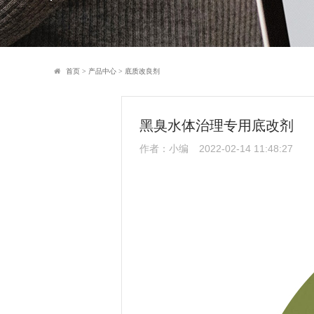
首页
>
产品中心
>
底质改良剂
黑臭水体治理专用底改剂
作者：小编
2022-02-14 11:48:27