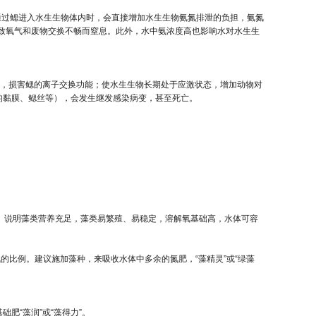
3)通过鳃进入水生生物体内时，会直接增加水生生物氨氮排泄的负担，氨氮
致氧气和废物交换不畅而窒息。此外，水中氨浓度高也影响水对水生生
性，损害鳃的离子交换功能；使水生生物长期处于应激状态，增加动物对
的黏膜、鳃丝等），会发生继发感染病变，甚至死亡。
L）说明藻类营养充足，藻类易繁殖、易稳定，溶解氧基础高，水体可容
的比例。建议施加藻种，来吸收水体中多余的氮肥，“藻精灵”或“绿藻
肥“藻润”或“藻得力”。