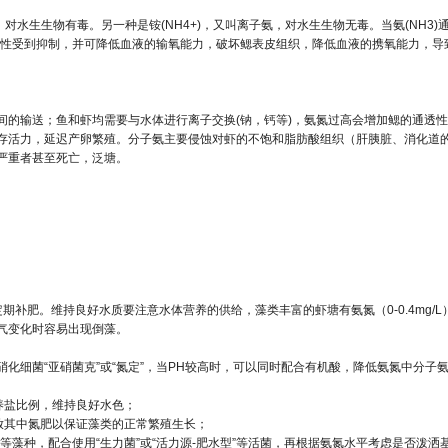
，对水生生物有毒。另一种是铵(NH4+)，又叫离子氨，对水生生物无毒。当氨(NH
活性受到抑制，并可降低血液的输氧能力，破坏鳃表皮组织，降低血液的携氧能力，导
间的输送；鱼和虾均需要与水体进行离子交换(钠，钙等)，氨氮过高会增加鳃的通透
存活力，延迟产卵繁殖。分子氨主要侵蚀对虾的不饱和脂肪酸组织（肝胰脏、消化道
严重者甚至死亡，泛塘。
期补肥。维持良好水质要注意水体营养的供给，藻类丰富的虾塘有氨氮（0-0.4mg/
气变化时容易出现倒藻。
化细菌“亚硝菌克”或“氮定”，当PH较高时，可以同时配合有机酸，降低氨氮中分子氨
养盐比例，维持良好水色；
放其中氮肥以保证藻类的正常繁殖生长；
等藻种，配合使用“生力菌”或“活力源-肥水型”等活菌，再根据氨氮水平考虑是否泼洒基础