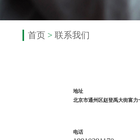
首页
>
联系我们
地址
北京市通州区赵登禹大街富力十号B
电话