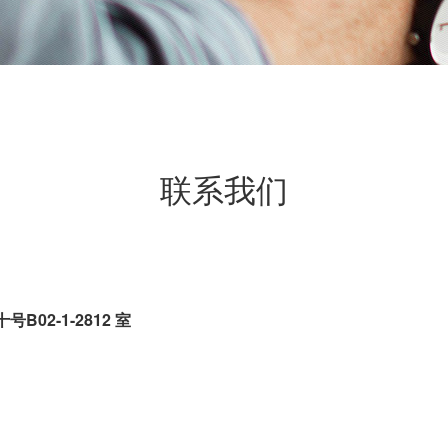
联系我们
02-1-2812 室