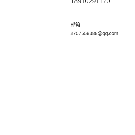
18910291170
邮箱
2757558388@qq.com