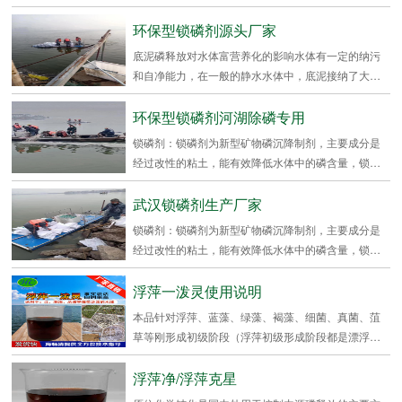
安全、效...
环保型锁磷剂源头厂家
底泥磷释放对水体富营养化的影响水体有一定的纳污
和自净能力，在一般的静水水体中，底泥接纳了大量
的污染物...
环保型锁磷剂河湖除磷专用
锁磷剂：锁磷剂为新型矿物磷沉降制剂，主要成分是
经过改性的粘土，能有效降低水体中的磷含量，锁磷
剂不仅可...
武汉锁磷剂生产厂家
锁磷剂：锁磷剂为新型矿物磷沉降制剂，主要成分是
经过改性的粘土，能有效降低水体中的磷含量，锁磷
剂不仅可...
浮萍一泼灵使用说明
本品针对浮萍、蓝藻、绿藻、褐藻、细菌、真菌、菹
草等刚形成初级阶段（浮萍初级形成阶段都是漂浮在
水面上细...
浮萍净/浮萍克星