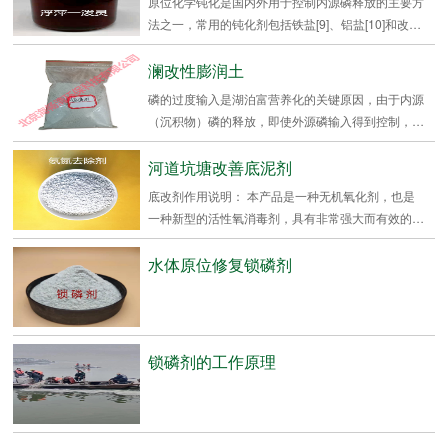
原位化学钝化是国内外用于控制内源磷释放的主要方
法之一，常用的钝化剂包括铁盐[9]、铝盐[10]和改
性...
澜改性膨润土
磷的过度输入是湖泊富营养化的关键原因，由于内源
（沉积物）磷的释放，即使外源磷输入得到控制，富
营养化湖...
河道坑塘改善底泥剂
底改剂作用说明： 本产品是一种无机氧化剂，也是
一种新型的活性氧消毒剂，具有非常强大而有效的非
氯氧化能...
水体原位修复锁磷剂
锁磷剂的工作原理