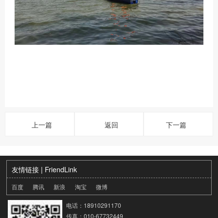
上一篇
返回
下一篇
友情链接 | FriendLink
百度
腾讯
新浪
淘宝
微博
电话：
18910291170
传真：010-67732449