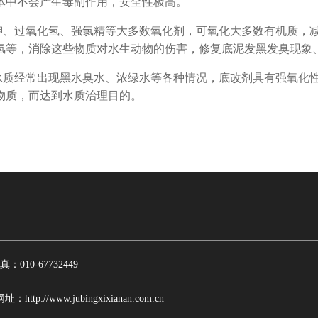
体中不会产生毒副作用，安全性极高。
钾、过氧化氢、强氯精等大多数氧化剂，可氧化大多数有机质，
氢等，消除这些物质对水生动物的伤害，修复底泥发黑发臭现象
水质经常出现黑水臭水、浓绿水等各种情况，底改剂具有强氧化
物质，而达到水质治理目的。
真：010-67732449
/www.jubingxixianan.com.cn