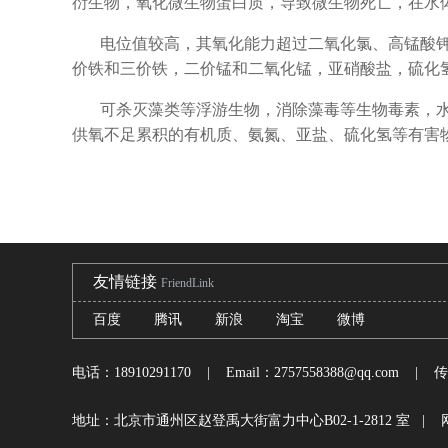
衍生物，氧化微生物蛋白质，导致微生物死亡，在水
电位值较高，其氧化能力超过二氧化氯、高锰酸
价铁和三价铁，二价锰和二氧化锰，亚硝酸盐，硫化
可杀灭藻类等浮游生物，消除藻毒等生物毒素，
供氧不足累积的有机质、氨氮、亚盐、硫化氢等有害
友情链接
FriendLink
百度
腾讯
新浪
淘宝
微博
电话：18910291170
| Email：2757558388@qq.com | 传
地址：北京市通州区赵登禹大街富力中心B02-1-2812 室 | 网址：http:/