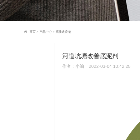
首页
>
产品中心
>
底质改良剂
河道坑塘改善底泥剂
作者：小编
2022-03-04 10:42:25