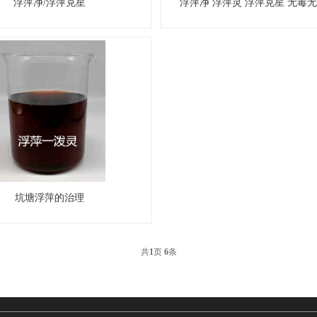
浮萍净/浮萍克星
浮萍净 浮萍灵 浮萍克星 无毒
坑塘浮萍的治理
共
1
页
6
条