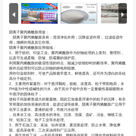
阴离子聚丙烯酰胺用途：
阴离子聚丙烯酰胺具有：澄清净化作用；沉降促进作用； 过滤促进作
用；增稠作用及其它作用。
阴离子聚丙烯酰胺应用领域：
1、用于纺织、印染工业。聚丙烯酰胺作为织物处理的上浆剂、整理剂，
以及可生成柔顺、防皱、防霉菌的保护层。
利用聚丙烯酰胺的吸湿性强的特点，能减少纺细纱时的断张率。聚丙烯酰
胺作后处理剂可以防止织物的静电和阻燃。
用作印染助剂时，可使产品附着牢度大、鲜艳度高，还可作为漂白的非硅
高分子稳定剂。
2、主要用作絮凝剂：对于悬浮颗粒，较粗、浓度高、粒子带阳电荷，水
PH值为中性或碱性的污水，由于其分子链中含有一定量极性基能吸附水
中悬浮的固体粒子，
使粒子间架桥形成大的絮凝物。因此它加速悬浮液中的粒子的沉降，有非
常明显的加快溶液的澄清，促进过滤等效果。阴离子聚丙烯酰胺广泛用于
化学工业废水、废液的处理，市政污水处理
。自来水工业、高浊度水的净化、沉清、洗煤、选矿、冶金、钢铁工业、
锌、铝加工业、电子工业等水处理。
3、用于石油工业、采油、钻井泥浆、废泥浆处理、防止水窜、降低摩
阻、提高采收率、三次采油得到广泛运用。
4、用于造纸工业、一是提高填料、颜料等存留率。以降低原材料的流失