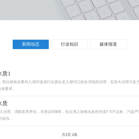
新闻动态
行业知识
媒体报道
质1
，所以很有必要对入湖河道进行从源头至入湖河口的全河段的治理，在加大治理污染
要求...
水质
入治理、消除富营养化，水质达到Ⅲ类，但太湖上游相当多的河道P N不达标，污染
负...
共
1
页
2
条