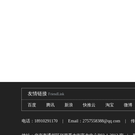
友情链接
FriendLink
百度
腾讯
新浪
快推云
淘宝
微博
电话：18910291170
| Email：2757558388@qq.com | 传