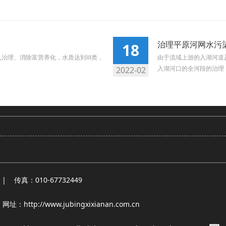
治理平原河网水污
18
入治理、消除富营养化，水质达到Ⅲ类，
由于流域上游的入湖河道
入湖河口的全河段的治理，
2022-02
 | 传真：010-67732449
p://www.jubingxixianan.com.cn