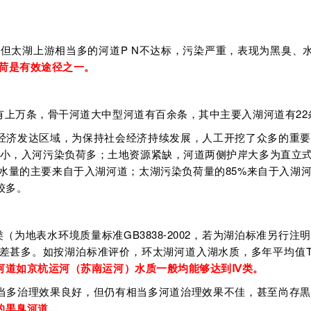
但太湖上游相当多的河道P N不达标，污染严重，表现为黑臭、
荷是有效途径之一。
有上万条，骨干河道大中型河道有百余条，其中主要入湖河道有22
经济发达区域，为保持社会经济持续发展，人工开挖了众多的重要
小，入河污染负荷多；土地资源紧缺，河道两侧护岸大多为直立
水量的主要来自于入湖河道；太湖污染负荷量的85%来自于入湖
较多。
为地表水环境质量标准GB3838-2002，若为湖泊标准另行注明）
二者相差甚多。如按湖泊标准评价，环太湖河道入湖水质，多年平均值TP 
河道如京杭运河（苏南运河）水质一般均能够达到Ⅳ类。
当多治理效果良好，但仍有相当多河道治理效果不佳，甚至尚存
的黒臭河道。