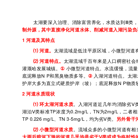
太湖要深入治理、消除富营养化，水质达到Ⅲ类，
制外源，其中直接净化河道水体、削减河道入湖污染负
1
河道及其
特点
⑴ 河道。
太湖流域是低洼平原区域，小微型河道
⑵ 河道
特点。
太湖流域千百年来是人口稠密社会
灌溉哈发展城镇。
①
小微型河道特点。水流缓慢，流量
底泥释放N P和黑臭物质多等。
②
入湖河道特点。太湖
护岸大多为直立式硬质护岸（坡）；底泥释放N P物质
2
河道水质现状
⑴ 环太湖河道水质
。入湖河道近几年均消除劣Ⅴ类（
湖泊Ⅴ类标准TP浓度为0.2mg/L，TN为2mg/L，
TP 0.226 mg/L、TN 3-5mg/L，均为劣Ⅴ类。
另外骨干
⑵ 小微型河道水质
。流域众多的小微型河道有相
大雨后暗河下游的河道几乎均是劣于Ⅴ类或成为临时性