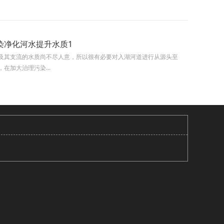
染净化河水提升水质1
及其支流的水质尚不尽人意，所以很有必要对入湖河道进行从源头至
在加大治理污染...