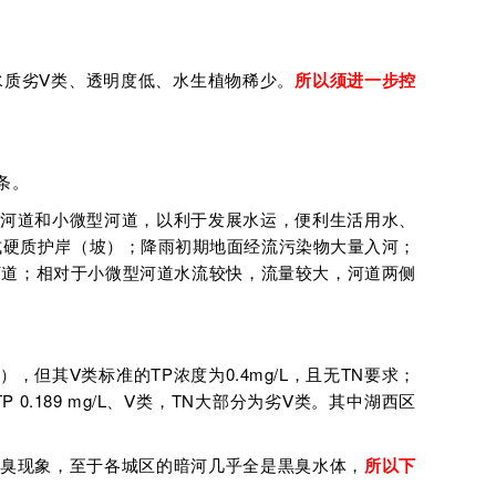
水质劣Ⅴ类、透明度低、水生植物稀少。
所以须进一步控
条。
河道和小微型河道，以利于发展水运，便利生活用水、
式硬质护岸（坡）；降雨初期地面经流污染物大量入河；
河道；相对于小微型河道水流较快，流量较大，河道两侧
，但其Ⅴ类标准的TP浓度为0.4mg/L，且无TN要求；
0.189 mg/L、Ⅴ类，TN大部分为劣Ⅴ类。其中湖西区
黒臭现象，至于各城区的暗河几乎全是黒臭水体，
所以下