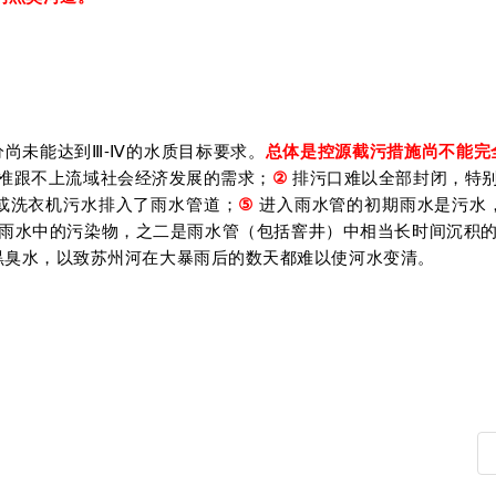
尚未能达到Ⅲ-Ⅳ的水质目标要求。
总体是控源截污措施尚不能完
准跟不上流域社会经济发展的需求；
②
排污口难以全部封闭，特
或洗衣机污水排入了雨水管道；
⑤
进入雨水管的初期雨水是污水，
雨水中的污染物，之二是雨水管（包括窨井）中相当长时间沉积
是黒臭水，以致苏州河在大暴雨后的数天都难以使河水变清。