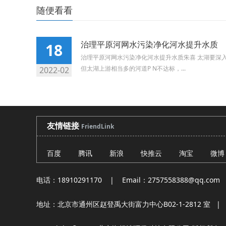
随便看看
治理平原河网水污染净化河水提升水质
18
治理平原河网水污染净化河水提升水质朱喜 太湖要深
但太湖上游相当多的河道P N不达标，...
2022-02
友情链接
FriendLink
百度
腾讯
新浪
快推云
淘宝
微博
电话：18910291170
| Email：2757558388@qq.com
地址：北京市通州区赵登禹大街富力中心B02-1-2812 室 | 网址：htt